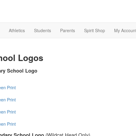
Athletics
Students
Parents
Spirit Shop
My Accoun
hool Logos
ary School Logo
een
Print
een
Print
een
Print
een
Print
(Wildcat Head Only)
ndary School Logo