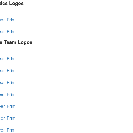
tics Logos
een
Print
een
Print
ts Team Logos
een
Print
een
Print
een
Print
een
Print
een
Print
een
Print
een
Print