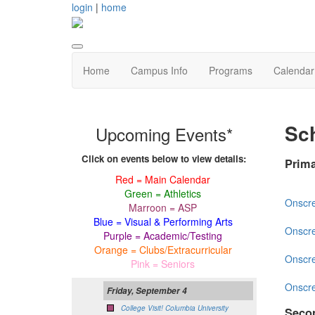
login
|
home
Home
Campus Info
Programs
Calendar
Sc
Upcoming Events*
Click on events below to view details:
Prim
Red = Main Calendar
Green = Athletics
Onscr
Marroon = ASP
Blue = Visual & Performing Arts
Onscr
Purple = Academic/Testing
Orange = Clubs/Extracurricular
Onscr
Pink = Seniors
Onscr
Friday, September 4
College Visit! Columbia University
Seco