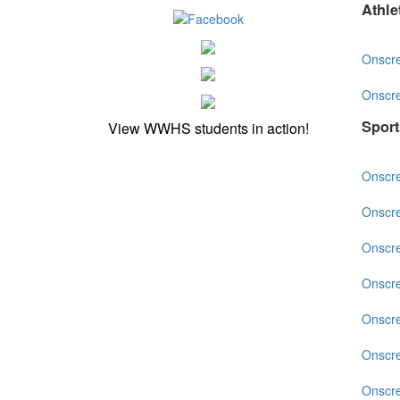
Athle
Onscr
Onscr
Spor
View WWHS students in action!
Onscr
Onscr
Onscr
Onscr
Onscr
Onscr
Onscr