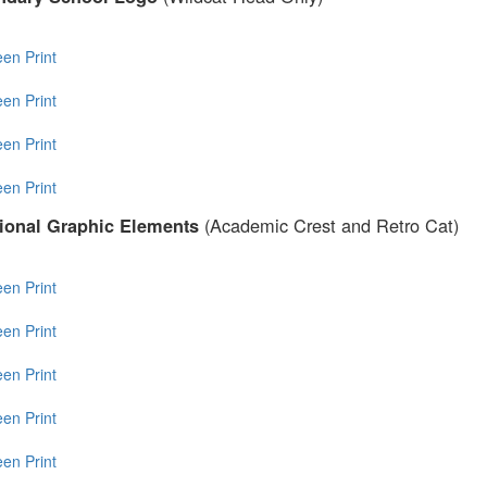
een
Print
een
Print
een
Print
een
Print
(Academic Crest and Retro Cat)
ional Graphic Elements
een
Print
een
Print
een
Print
een
Print
een
Print