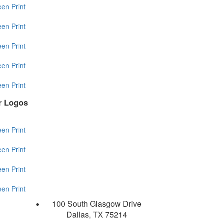
een
Print
een
Print
een
Print
een
Print
een
Print
r Logos
een
Print
een
Print
een
Print
een
Print
100 South Glasgow Drive
Dallas, TX 75214