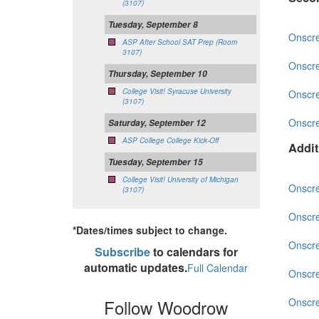
(3107)
Tuesday, September 8
Onscr
ASP After School SAT Prep (Room
3107)
Onscr
Thursday, September 10
College Visit! Syracuse University
Onscr
(3107)
Onscr
Saturday, September 12
ASP College College Kick-Off
Addit
Tuesday, September 15
College Visit! University of Michigan
Onscr
(3107)
Onscr
*Dates/times subject to change.
Onscr
Subscribe
to calendars for
automatic updates.
Full Calendar
Onscr
Onscr
Follow Woodrow